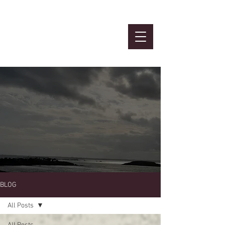
Atelier
MBTI et Ennéa
BLOG
All Posts