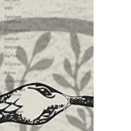
All Posts
MBTI
Fonctions
cognitives
Ennéagramme
Instincts
Portraits
Big Five
3 Centres
Autres
Compatibilité
Psychologie
jungienne
Ombre
Socionique
Neurodiversité