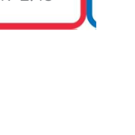
Atelier MBTI et Ennéa
20 nov. 2025
3 min de lecture
MBTI, TSA, études sur la
neurodiversité de la Myers-