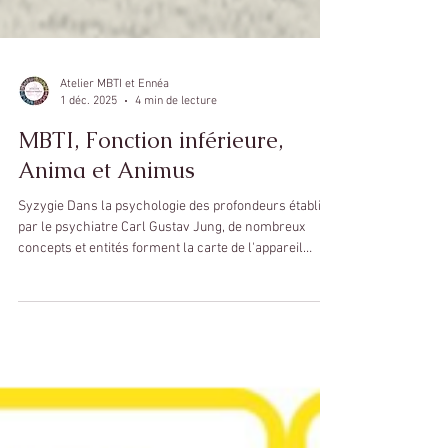
Atelier MBTI et Ennéa
1 déc. 2025
4 min de lecture
MBTI, Fonction inférieure,
Anima et Animus
Syzygie Dans la psychologie des profondeurs établie
par le psychiatre Carl Gustav Jung, de nombreux
concepts et entités forment la carte de l'appareil
psychique humain, et interagissent entre eux. Parmi
ceux-ci figurent la Persona, le Soi, l’Ombre, l’Anima et
l’Animus, l’Inconscient personnel, l’Inconscient
collectif, les archétypes, les types psychologiques. Le
contact avec l'Ombre et l’Inconscient peut mener
l'individu vers le processus d'Individuation, qui