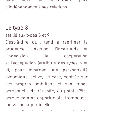
plus libre en accordant plus 
d’indépendance à ses relations.
Le type 3
est lié aux types 6 et 9,
C’est-à-dire qu’il tend à réprimer la 
prudence, l’inaction, l’incertitude et 
l’indécision, la coopération 
et
 l’acceptation
 (attributs des types 6 et 
9), pour incarner une personnalité 
dynamique, active, efficace, centrée sur 
ses propres ambitions et son image 
personnelle de réussite, au point d’être 
perçue comme opportuniste, trompeuse, 
fausse ou superficielle.
Le type 3, qui recherche le succès et la 
validation, contacte son Ombre en 
cessant d’adapter ses goûts, opinions et 