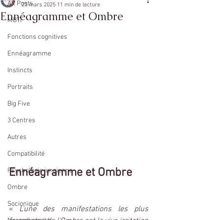
All Posts
23 mars 2025
11 min de lecture
Ennéagramme et Ombre
MBTI
Fonctions cognitives
Ennéagramme
Instincts
Portraits
Big Five
3 Centres
Autres
Compatibilité
Ennéagramme et Ombre
Psychologie jungienne
Ombre
Socionique
« 
L'une des manifestations les plus 