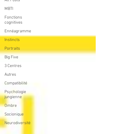
All Posts
MBTI
Fonctions
cognitives
Ennéagramme
Instincts
Portraits
Big Five
3 Centres
Autres
Compatibilité
Psychologie
jungienne
Ombre
Socionique
Neurodiversité