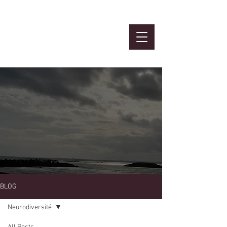
Atelier
MBTI et Ennéa
BLOG
Neurodiversité