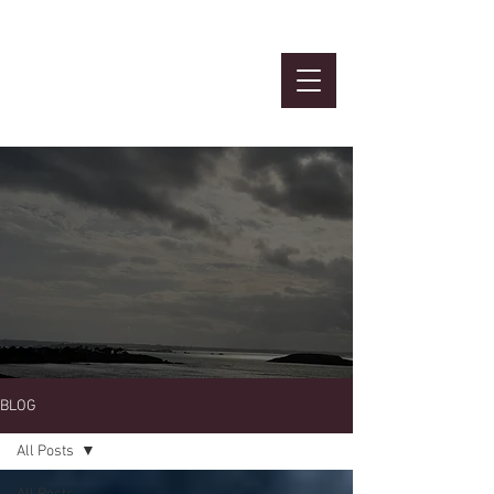
Atelier
MBTI et Ennéa
BLOG
All Posts