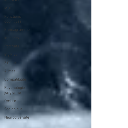
All Posts
MBTI
Fonctions
cognitives
Ennéagramme
Instincts
Portraits
Big Five
3 Centres
Autres
Compatibilité
Psychologie
jungienne
Ombre
Socionique
Neurodiversité