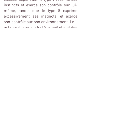
instincts et exerce son contrôle sur lui-
même, tandis que le type 8 exprime
excessivement ses instincts, et exerce
son contrôle sur son environnement. Le 1
est moral (avec un fort Surmoi) et suit des
règles de conduite, le 8 est amoral et ne
suit que sa propre loi.
Les types 2 et 7
Les types 2 et 7 apportent
respectivement au monde aide et amour
(2), joie et plaisir (7). Positifs, expressifs,
extravertis, ils sont tous les deux tournés
vers le monde extérieur, que ce soit par
les relations, les possibilités et
l’expérience. L'un est centré sur lui-même
voir narcissique (7), et l'autre, altruiste et
centré sur les autres, mais secrètement
orgueilleux (2). Ils sont enclins à la