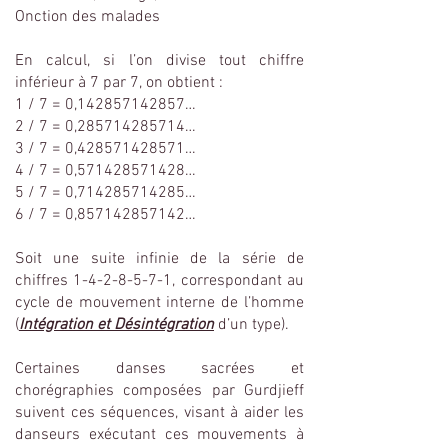
Onction des malades
En calcul, si l’on divise tout chiffre
inférieur à 7 par 7, on obtient :
1 / 7 = 0,
142857142857
…
2 / 7 = 0,
285714285714
…
3 / 7 = 0,
428571428571
…
4 / 7 = 0,
571428571428
…
5 / 7 = 0,
714285714285
…
6 / 7 = 0,
857142857142
…
Soit une suite infinie de la série de
chiffres
1-4-2-8-5-7-1
, correspondant au
cycle de mouvement interne de l’homme
(
Intégration et Désintégration
d’un type).
Certaines danses sacrées et
chorégraphies composées par Gurdjieff
suivent ces séquences, visant à aider les
danseurs exécutant ces mouvements à